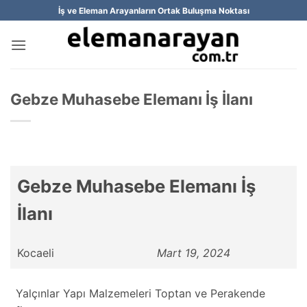
İçeriğe
İş ve Eleman Arayanların Ortak Buluşma Noktası
atla
Gebze Muhasebe Elemanı İş İlanı
Gebze Muhasebe Elemanı İş
İlanı
Kocaeli
Mart 19, 2024
Yalçınlar Yapı Malzemeleri Toptan ve Perakende