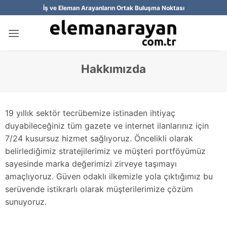
İçeriğe
İş ve Eleman Arayanların Ortak Buluşma Noktası
atla
Hakkımızda
19 yıllık sektör tecrübemize istinaden ihtiyaç
duyabileceğiniz tüm gazete ve internet ilanlarınız için
7/24 kusursuz hizmet sağlıyoruz. Öncelikli olarak
belirlediğimiz stratejilerimiz ve müşteri portföyümüz
sayesinde marka değerimizi zirveye taşımayı
amaçlıyoruz. Güven odaklı ilkemizle yola çıktığımız bu
serüvende istikrarlı olarak müşterilerimize çözüm
sunuyoruz.