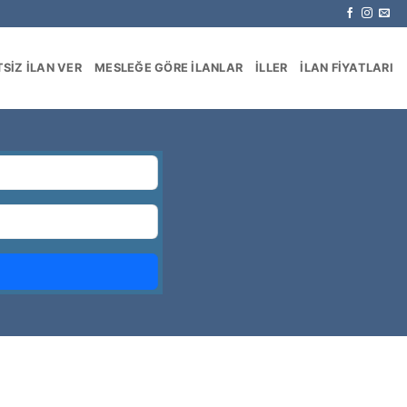
SIZ İLAN VER
MESLEĞE GÖRE İLANLAR
İLLER
İLAN FIYATLARI