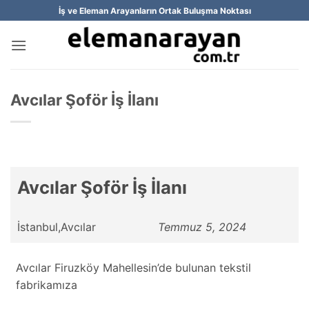
İçeriğe
İş ve Eleman Arayanların Ortak Buluşma Noktası
atla
Avcılar Şoför İş İlanı
Avcılar Şoför İş İlanı
İstanbul,Avcılar
Temmuz 5, 2024
Avcılar Firuzköy Mahellesin’de bulunan tekstil
fabrikamıza